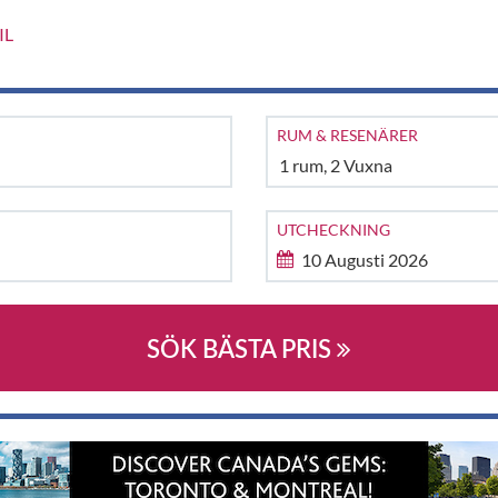
IL
RUM & RESENÄRER
1
rum,
2
Vuxna
UTCHECKNING
SÖK BÄSTA PRIS